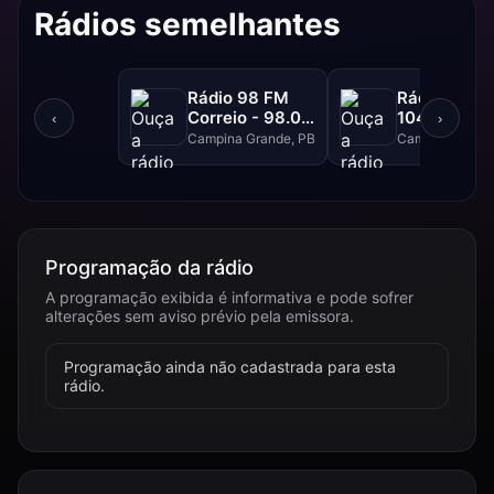
Rádios semelhantes
Rádio 98 FM
Rádio Caturi
Correio - 98.0
104.1 FM
‹
›
FM
Campina Grande, PB
Campina Grand
Programação da rádio
A programação exibida é informativa e pode sofrer
alterações sem aviso prévio pela emissora.
Programação ainda não cadastrada para esta
rádio.