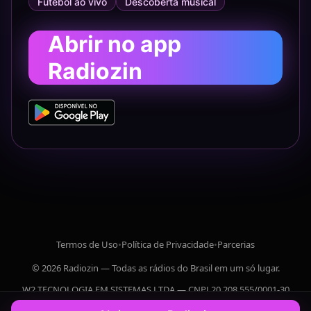
Futebol ao vivo
Descoberta musical
Abrir no app
Radiozin
Termos de Uso
•
Política de Privacidade
•
Parcerias
© 2026 Radiozin — Todas as rádios do Brasil em um só lugar.
W2 TECNOLOGIA EM SISTEMAS LTDA — CNPJ 20.208.555/0001-30