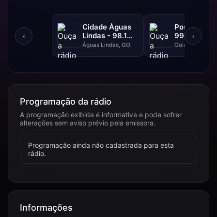
Cidade Águas
Positiva FM
Lindas - 98.1
99.1 FM
‹
›
FM
Águas Lindas, GO
Goiânia, GO
Programação da rádio
A programação exibida é informativa e pode sofrer
alterações sem aviso prévio pela emissora.
Programação ainda não cadastrada para esta
rádio.
Informações