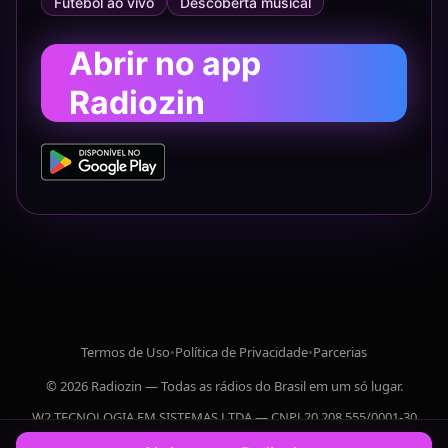
Futebol ao vivo
Descoberta musical
Abrir no app
Radiozin
Termos de Uso
•
Política de Privacidade
•
Parcerias
© 2026 Radiozin — Todas as rádios do Brasil em um só lugar.
W2 TECNOLOGIA EM SISTEMAS LTDA — CNPJ 20.208.555/0001-30