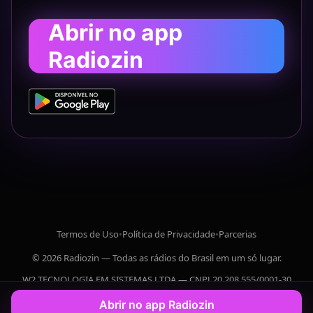
Abrir no app
Radiozin
Termos de Uso
•
Política de Privacidade
•
Parcerias
© 2026 Radiozin — Todas as rádios do Brasil em um só lugar.
W2 TECNOLOGIA EM SISTEMAS LTDA — CNPJ 20.208.555/0001-30
Abrir no app Radiozin