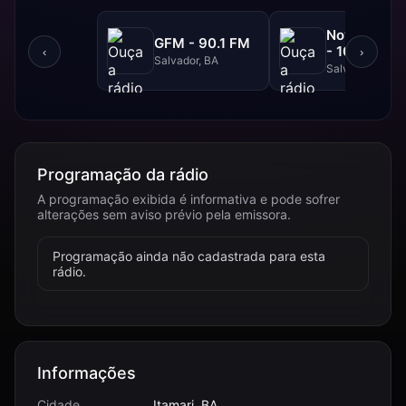
NovaBrasil
GFM - 90.1 FM
- 104.7 FM
‹
›
Salvador, BA
Salvador, BA
Programação da rádio
A programação exibida é informativa e pode sofrer
alterações sem aviso prévio pela emissora.
Programação ainda não cadastrada para esta
rádio.
Informações
Cidade
Itamari, BA