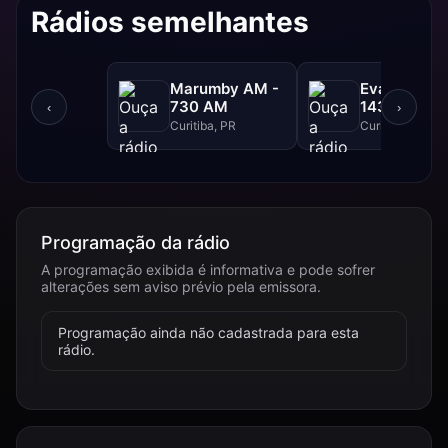
Rádios semelhantes
Marumby AM -
Evangelizar
730 AM
1430 AM -
‹
›
1430 AM
Curitiba, PR
Curitiba, PR
Programação da rádio
A programação exibida é informativa e pode sofrer
alterações sem aviso prévio pela emissora.
Programação ainda não cadastrada para esta
rádio.