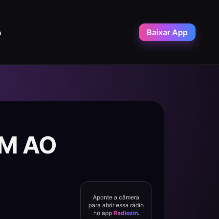
Baixar App
a
 FM AO
Aponte a câmera
para abrir essa rádio
no app
Radiozin
.