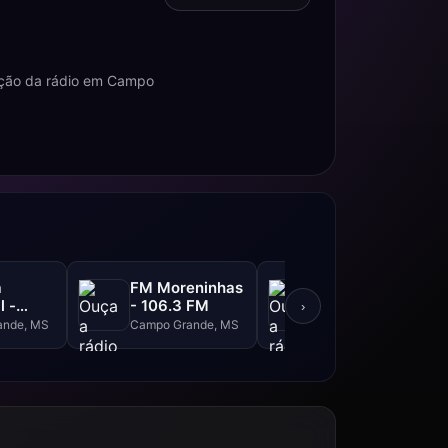
mação da rádio em Campo
a
FM Moreninhas
Rádio Cidade -
l -
- 106.3 FM
104.3 FM
›
M
ande, MS
Campo Grande, MS
Maracaju, MS