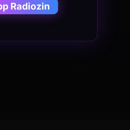
pp Radiozin