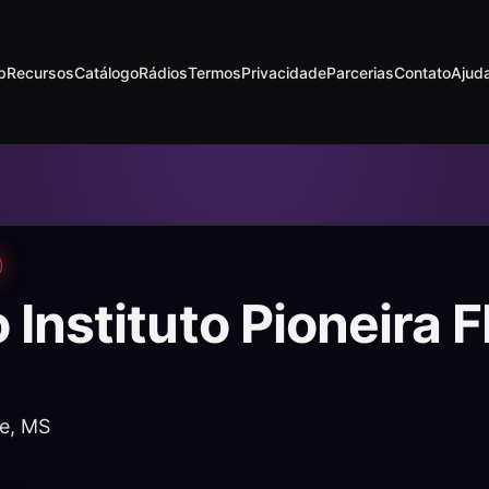
p
Recursos
Catálogo
Rádios
Termos
Privacidade
Parcerias
Contato
Ajud
 Instituto Pioneira
e, MS