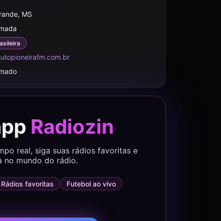
rande, MS
rmada
asileira
itutopioneirafm.com.br
rmado
app
Radiozin
o real, siga suas rádios favoritas e
a no mundo do rádio.
Rádios favoritas
Futebol ao vivo