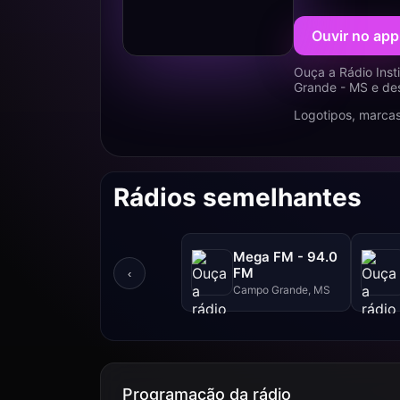
Ouvir no app
Ouça a Rádio Inst
Grande - MS e des
Logotipos, marcas
Rádios semelhantes
Mega FM - 94.0
FM
‹
Campo Grande, MS
Programação da rádio