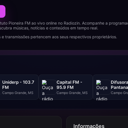
ituto Pioneira FM ao vivo online no Radiozin. Acompanhe a progra
cubra músicas, notícias e conteúdos em tempo real.
 e transmissões pertencem aos seus respectivos proprietários.
Uniderp - 103.7
Capital FM -
Difusor
FM
95.9 FM
Pantana
101.9 F
Campo Grande, MS
Campo Grande, MS
Campo Gr
Informações