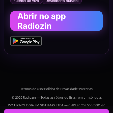
Futebol ao vivo
Descoberta musical
Abrir no app
Radiozin
Termos de Uso
•
Política de Privacidade
•
Parcerias
© 2026 Radiozin — Todas as rádios do Brasil em um só lugar.
W2 TECNOLOGIA EM SISTEMAS LTDA — CNPJ 20.208.555/0001-30