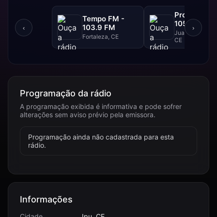
Progresso F
Tempo FM -
105.1 FM
103.9 FM
‹
›
Juazeiro Do Nor
Fortaleza, CE
CE
Programação da rádio
A programação exibida é informativa e pode sofrer
alterações sem aviso prévio pela emissora.
Programação ainda não cadastrada para esta
rádio.
Informações
Cidade
Ipu, CE