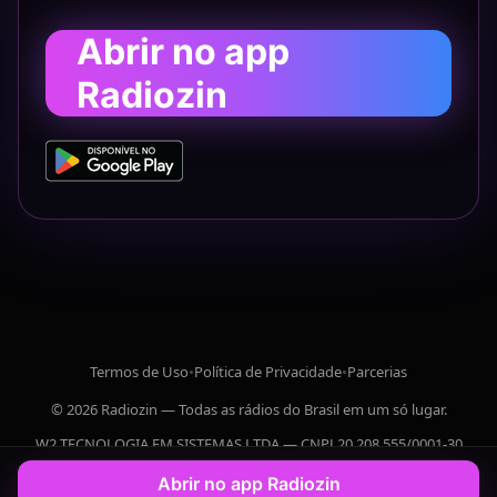
Abrir no app
Radiozin
Termos de Uso
•
Política de Privacidade
•
Parcerias
© 2026 Radiozin — Todas as rádios do Brasil em um só lugar.
W2 TECNOLOGIA EM SISTEMAS LTDA — CNPJ 20.208.555/0001-30
Abrir no app Radiozin