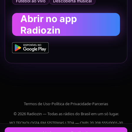
Futebol ao vivo
Descoberta musical
Abrir no app
Radiozin
Termos de Uso
•
Política de Privacidade
•
Parcerias
© 2026 Radiozin — Todas as rádios do Brasil em um só lugar.
W2 TECNOLOGIA EM SISTEMAS LTDA — CNPJ 20.208.555/0001-30