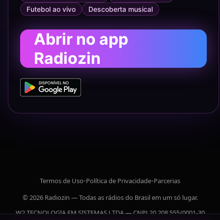
Futebol ao vivo
Descoberta musical
Abrir no app
Radiozin
Termos de Uso
•
Política de Privacidade
•
Parcerias
© 2026 Radiozin — Todas as rádios do Brasil em um só lugar.
W2 TECNOLOGIA EM SISTEMAS LTDA — CNPJ 20.208.555/0001-30