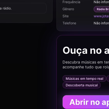
Frequência
Não info
 rádio.
Gênero
Rádio Br
Site
www.jota
Telefone
Não info
Ouça no 
Descubra músicas em temp
acompanhe tudo que rol
Músicas em tempo real
Descoberta musical
Abrir no a