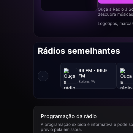
Ouça a Rádio J S
descubra músicas,
Logotipos, marcas
Rádios semelhantes
99 FM - 99.9
FM
‹
Belém, PA
Programação da rádio
A programação exibida é informativa e pode so
prévio pela emissora.