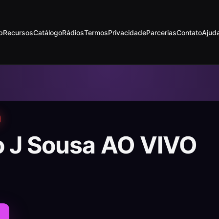
p
Recursos
Catálogo
Rádios
Termos
Privacidade
Parcerias
Contato
Ajud
o J Sousa AO VIVO