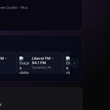
o em Ourém - PA e
FM -
Liberal FM -
94 FM
94.1 FM
›
Santarém, PA
Castanhal, PA
A