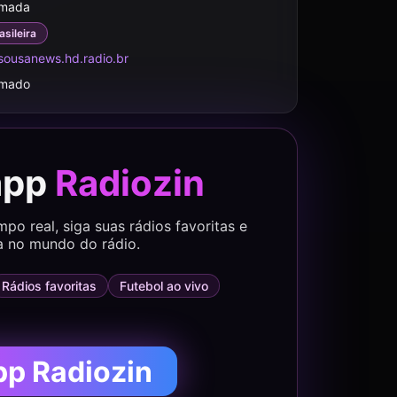
rmada
asileira
sousanews.hd.radio.br
rmado
app
Radiozin
o real, siga suas rádios favoritas e
a no mundo do rádio.
Rádios favoritas
Futebol ao vivo
pp Radiozin