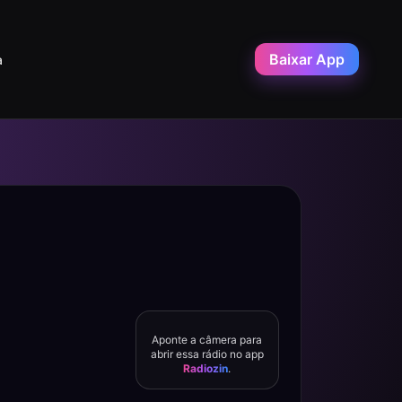
Baixar App
a
Aponte a câmera para
abrir essa rádio no app
Radiozin
.