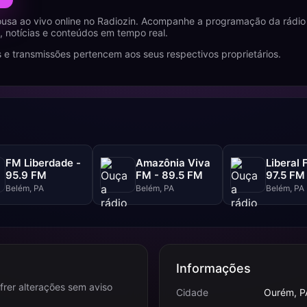
ousa ao vivo online no Radiozin. Acompanhe a programação da rádi
 notícias e conteúdos em tempo real.
 e transmissões pertencem aos seus respectivos proprietários.
FM Liberdade -
Amazônia Viva
Liberal 
95.9 FM
FM - 89.5 FM
97.5 FM
Belém, PA
Belém, PA
Belém, PA
Informações
frer alterações sem aviso
Cidade
Ourém, P