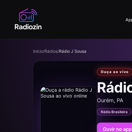
Ap
Início
/
Rádios
/
Rádio J Sousa
Ouça ao vivo
Rádi
Ourém, PA
Rádio Brasileira
Ouvir no app