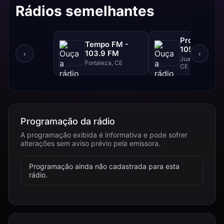
Rádios semelhantes
Progresso F
Tempo FM -
105.1 FM
103.9 FM
‹
›
Juazeiro Do Nor
Fortaleza, CE
CE
Programação da rádio
A programação exibida é informativa e pode sofrer
alterações sem aviso prévio pela emissora.
Programação ainda não cadastrada para esta
rádio.