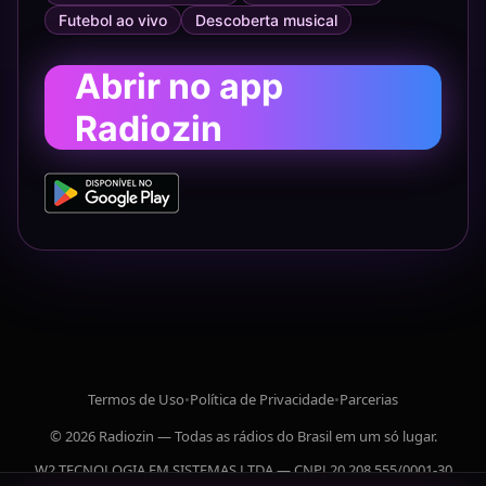
Futebol ao vivo
Descoberta musical
Abrir no app
Radiozin
Termos de Uso
•
Política de Privacidade
•
Parcerias
© 2026 Radiozin — Todas as rádios do Brasil em um só lugar.
W2 TECNOLOGIA EM SISTEMAS LTDA — CNPJ 20.208.555/0001-30