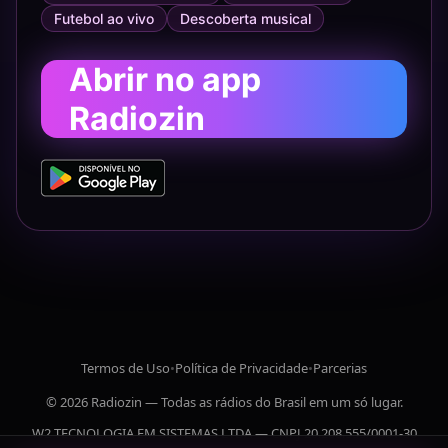
Futebol ao vivo
Descoberta musical
Abrir no app
Radiozin
Termos de Uso
•
Política de Privacidade
•
Parcerias
© 2026 Radiozin — Todas as rádios do Brasil em um só lugar.
W2 TECNOLOGIA EM SISTEMAS LTDA — CNPJ 20.208.555/0001-30