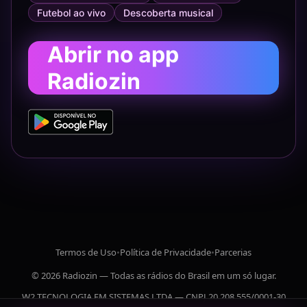
Futebol ao vivo
Descoberta musical
Abrir no app
Radiozin
Termos de Uso
•
Política de Privacidade
•
Parcerias
© 2026 Radiozin — Todas as rádios do Brasil em um só lugar.
W2 TECNOLOGIA EM SISTEMAS LTDA — CNPJ 20.208.555/0001-30