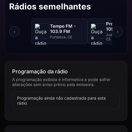
Rádios semelhantes
Progresso F
Tempo FM -
105.1 FM
103.9 FM
‹
›
Juazeiro Do Nor
Fortaleza, CE
CE
Programação da rádio
A programação exibida é informativa e pode sofrer
alterações sem aviso prévio pela emissora.
Programação ainda não cadastrada para esta
rádio.