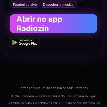
Futebol ao vivo
Descoberta musical
Abrir no app
Radiozin
Termos de Uso
•
Política de Privacidade
•
Parcerias
© 2026 Radiozin — Todas as rádios do Brasil em um só lugar.
W2 TECNOLOGIA EM SISTEMAS LTDA — CNPJ 20.208.555/0001-30