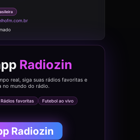
asileira
lhofm.com.br
rmado
app
Radiozin
o real, siga suas rádios favoritas e
a no mundo do rádio.
Rádios favoritas
Futebol ao vivo
pp Radiozin