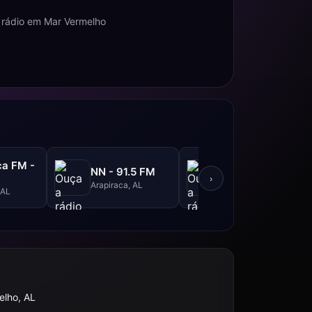
 rádio em Mar Vermelho
ca FM -
Imprima FM -
NN - 91.5 FM
M
105.3 FM
›
Arapiraca, AL
 AL
Arapiraca, AL
elho, AL