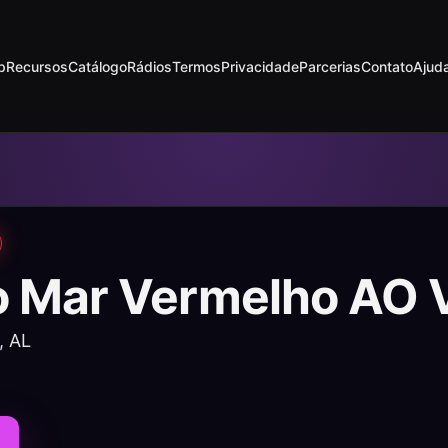
p
Recursos
Catálogo
Rádios
Termos
Privacidade
Parcerias
Contato
Ajud
o Mar Vermelho AO 
, AL