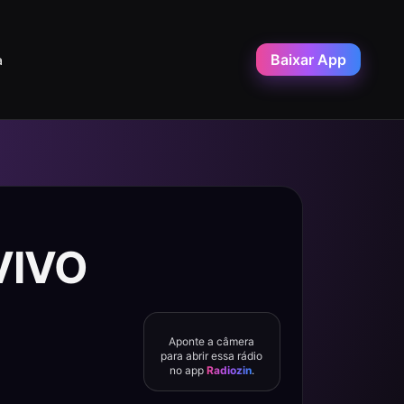
Baixar App
a
VIVO
Aponte a câmera
para abrir essa rádio
no app
Radiozin
.