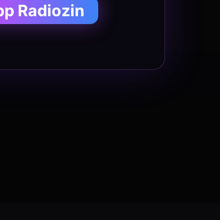
pp Radiozin