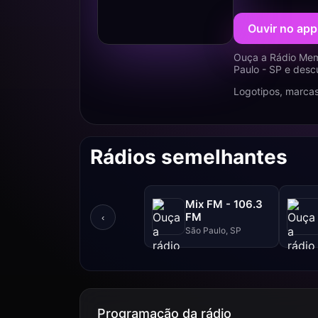
Ouvir no app
Ouça a Rádio Memó
Paulo - SP e desc
Logotipos, marcas
Rádios semelhantes
Mix FM - 106.3
FM
‹
São Paulo, SP
Programação da rádio