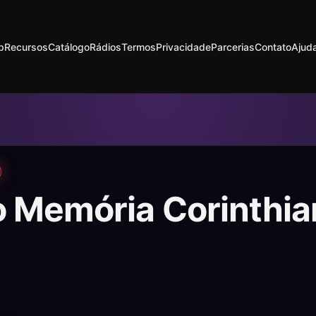
p
Recursos
Catálogo
Rádios
Termos
Privacidade
Parcerias
Contato
Ajud
o Memória Corinthi