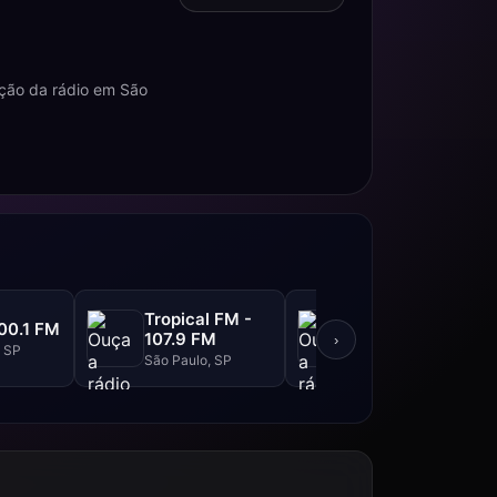
ção da rádio em São
Tropical FM -
Top FM - 104.1
00.1 FM
107.9 FM
FM
›
, SP
São Paulo, SP
São Paulo, SP