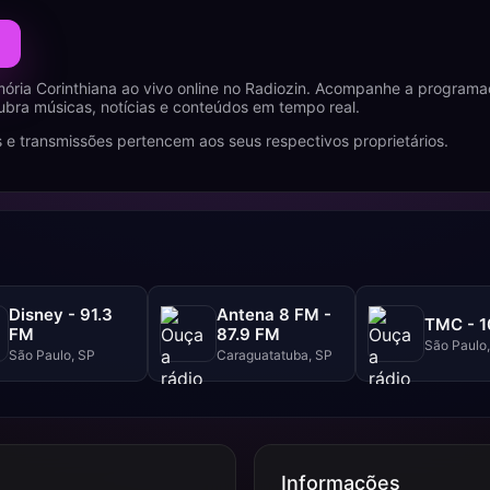
ria Corinthiana ao vivo online no Radiozin. Acompanhe a programa
ubra músicas, notícias e conteúdos em tempo real.
 e transmissões pertencem aos seus respectivos proprietários.
Disney - 91.3
Antena 8 FM -
TMC - 1
FM
87.9 FM
São Paulo
São Paulo, SP
Caraguatatuba, SP
Informações