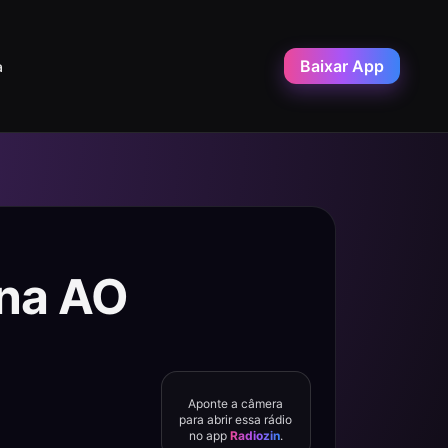
Baixar App
a
ana AO
Aponte a câmera
para abrir essa rádio
no app
Radiozin
.