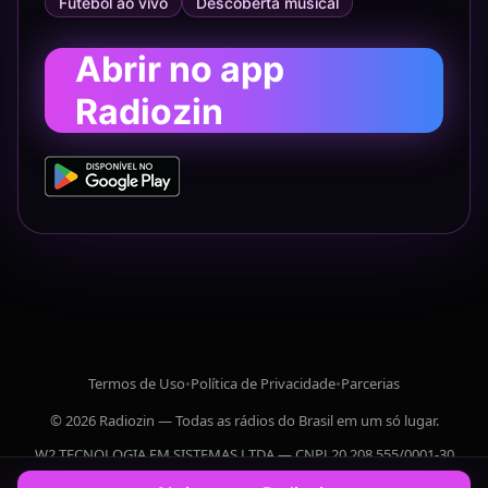
Futebol ao vivo
Descoberta musical
Abrir no app
Radiozin
Termos de Uso
•
Política de Privacidade
•
Parcerias
© 2026 Radiozin — Todas as rádios do Brasil em um só lugar.
W2 TECNOLOGIA EM SISTEMAS LTDA — CNPJ 20.208.555/0001-30