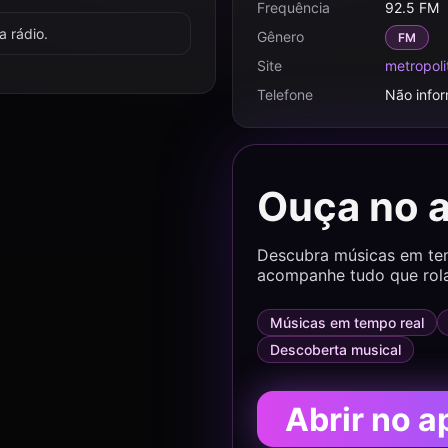
Frequência
92.5 FM
 rádio.
Gênero
FM
Site
metropol
Telefone
Não info
Ouça no 
Descubra músicas em temp
acompanhe tudo que rol
Músicas em tempo real
Descoberta musical
Abrir no a