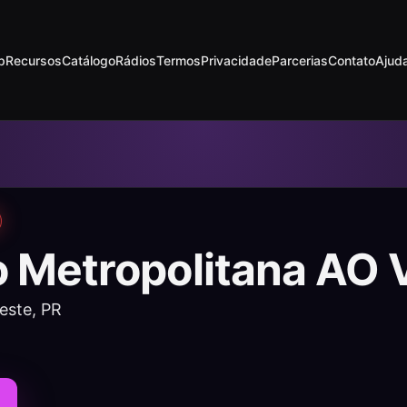
p
Recursos
Catálogo
Rádios
Termos
Privacidade
Parcerias
Contato
Ajud
o Metropolitana AO 
este, PR