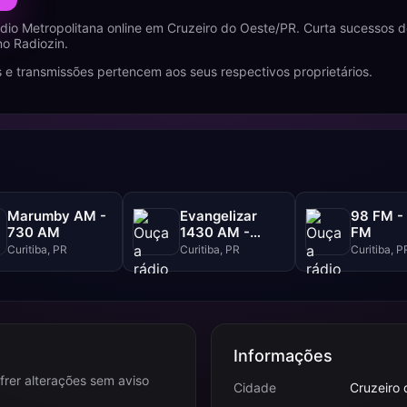
dio Metropolitana online em Cruzeiro do Oeste/PR. Curta sucessos
no Radiozin.
 e transmissões pertencem aos seus respectivos proprietários.
Marumby AM -
Evangelizar
98 FM -
730 AM
1430 AM -
FM
1430 AM
Curitiba, PR
Curitiba, PR
Curitiba, P
Informações
frer alterações sem aviso
Cidade
Cruzeiro 