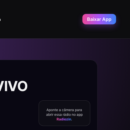
Baixar App
a
VIVO
Aponte a câmera para
abrir essa rádio no app
Radiozin
.