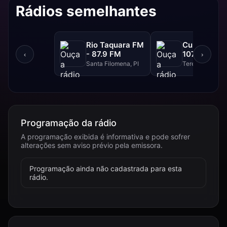
Rádios semelhantes
Rio Taquara FM
Cultura FM 
- 87.9 FM
107.9 FM
‹
›
Santa Filomena, PI
Teresina, PI
Programação da rádio
A programação exibida é informativa e pode sofrer
alterações sem aviso prévio pela emissora.
Programação ainda não cadastrada para esta
rádio.