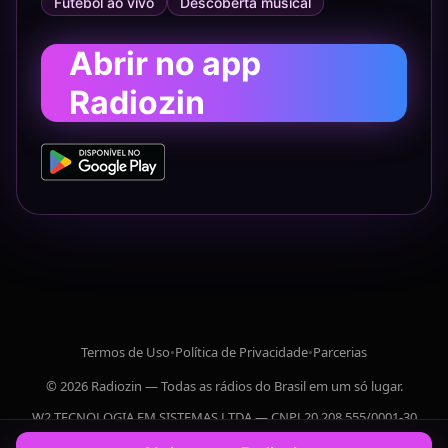
Futebol ao vivo
Descoberta musical
Abrir no app
Radiozin
Termos de Uso
•
Política de Privacidade
•
Parcerias
© 2026 Radiozin — Todas as rádios do Brasil em um só lugar.
W2 TECNOLOGIA EM SISTEMAS LTDA — CNPJ 20.208.555/0001-30