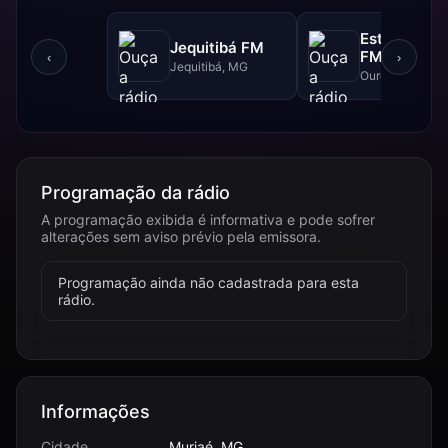
Estrada Rea
Jequitibá FM
FM - 102.5 
‹
›
Jequitibá, MG
Ouro Branco, 
Programação da rádio
A programação exibida é informativa e pode sofrer
alterações sem aviso prévio pela emissora.
Programação ainda não cadastrada para esta
rádio.
Informações
Cidade
Muriaé, MG