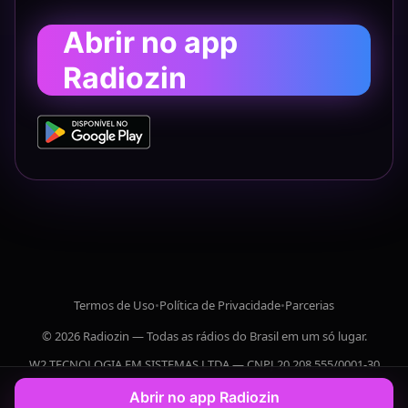
Abrir no app
Radiozin
Termos de Uso
•
Política de Privacidade
•
Parcerias
© 2026 Radiozin — Todas as rádios do Brasil em um só lugar.
W2 TECNOLOGIA EM SISTEMAS LTDA — CNPJ 20.208.555/0001-30
Abrir no app Radiozin