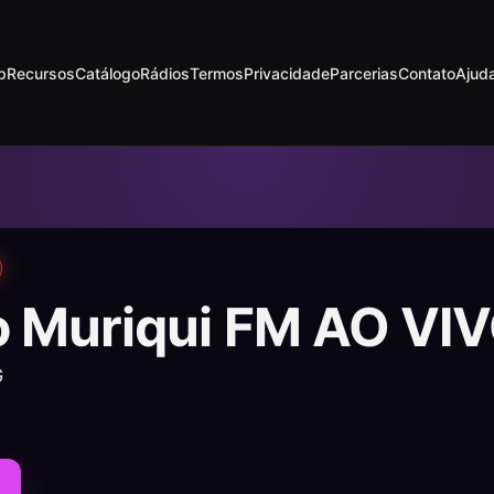
p
Recursos
Catálogo
Rádios
Termos
Privacidade
Parcerias
Contato
Ajud
o Muriqui FM AO VI
G