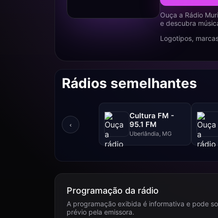
Ouça a Rádio Mur
e descubra música
Logotipos, marcas
Rádios semelhantes
Cultura FM -
95.1 FM
‹
Uberlândia, MG
Programação da rádio
A programação exibida é informativa e pode so
prévio pela emissora.