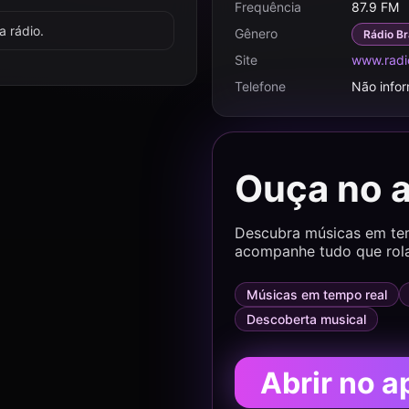
Frequência
87.9 FM
 rádio.
Gênero
Rádio Br
Site
www.radi
Telefone
Não info
Ouça no 
Descubra músicas em temp
acompanhe tudo que rol
Músicas em tempo real
Descoberta musical
Abrir no a