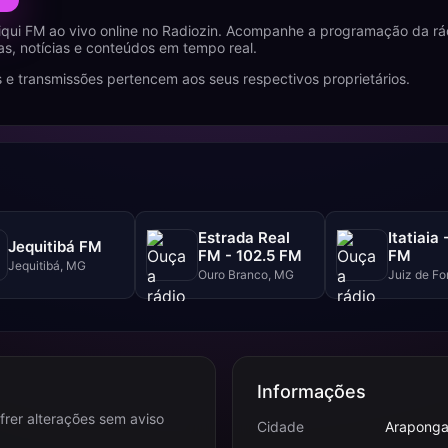
iqui FM ao vivo online no Radiozin. Acompanhe a programação da r
s, notícias e conteúdos em tempo real.
 e transmissões pertencem aos seus respectivos proprietários.
Estrada Real
Itatiaia 
Jequitibá FM
FM - 102.5 FM
FM
Jequitibá, MG
Ouro Branco, MG
Juiz de Fo
Informações
frer alterações sem aviso
Cidade
Araponga