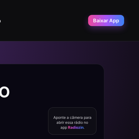
Baixar App
a
VO
Aponte a câmera para
abrir essa rádio no
app
Radiozin
.