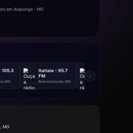
ádio em Araponga - MG
- 105.3
Itatiaia - 95.7
Itatiaia - 610
FM
AM
›
ra, MG
Belo Horizonte, MG
Belo Horizonte, MG
, MG