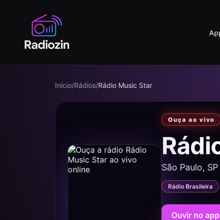
Ap
Início
/
Rádios
/
Rádio Music Star
Ouça ao vivo
Rádi
São Paulo, SP
Rádio Brasileira
Ouvir no app