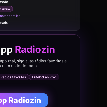
rmada
asileira
cstar.com.br
rmado
app
Radiozin
o real, siga suas rádios favoritas e
a no mundo do rádio.
Rádios favoritas
Futebol ao vivo
pp Radiozin