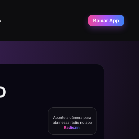
Baixar App
a
O
Aponte a câmera para
abrir essa rádio no app
Radiozin
.