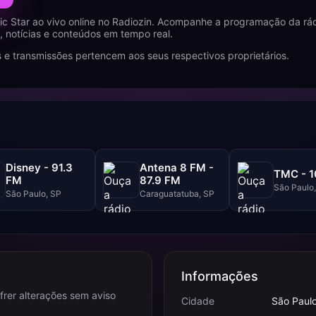
c Star ao vivo online no Radiozin. Acompanhe a programação da rád
 notícias e conteúdos em tempo real.
 e transmissões pertencem aos seus respectivos proprietários.
Disney - 91.3
Antena 8 FM -
TMC - 1
FM
87.9 FM
São Paulo
São Paulo, SP
Caraguatatuba, SP
Informações
frer alterações sem aviso
Cidade
São Paulo