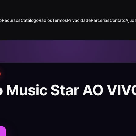
p
Recursos
Catálogo
Rádios
Termos
Privacidade
Parcerias
Contato
Ajud
o Music Star AO VIV