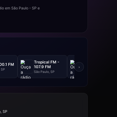
io em São Paulo - SP e
Tropical FM -
Top FM - 104.1
00.1 FM
107.9 FM
FM
›
, SP
São Paulo, SP
São Paulo, SP
, SP