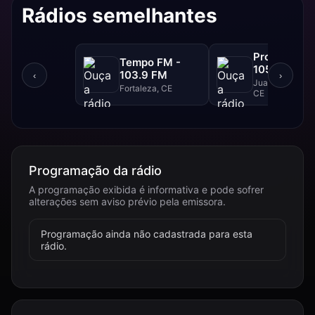
Rádios semelhantes
Progresso F
Tempo FM -
105.1 FM
103.9 FM
‹
›
Juazeiro Do Nor
Fortaleza, CE
CE
Programação da rádio
A programação exibida é informativa e pode sofrer
alterações sem aviso prévio pela emissora.
Programação ainda não cadastrada para esta
rádio.