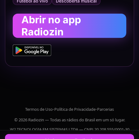
Futebol ao vivo
Descoberta musical
Abrir no app
Radiozin
Termos de Uso
•
Política de Privacidade
•
Parcerias
© 2026 Radiozin — Todas as rádios do Brasil em um só lugar.
W2 TECNOLOGIA EM SISTEMAS LTDA — CNPJ 20.208.555/0001-30