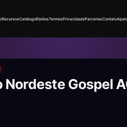
p
Recursos
Catálogo
Rádios
Termos
Privacidade
Parcerias
Contato
Ajud
o Nordeste Gospel 