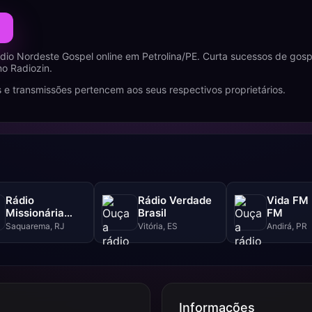
dio Nordeste Gospel online em Petrolina/PE. Curta sucessos de gos
no Radiozin.
 e transmissões pertencem aos seus respectivos proprietários.
Rádio
Rádio Verdade
Vida FM 
Missionária
Brasil
FM
Central Gospel
Saquarema, RJ
Vitória, ES
Andirá, PR
Informações