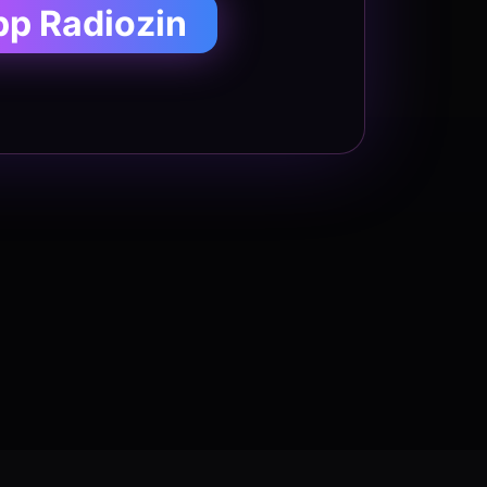
pp Radiozin