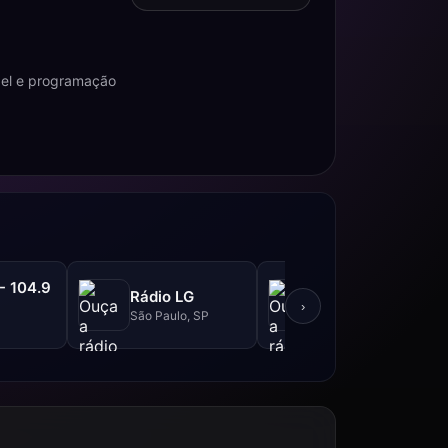
pel e programação
- 104.9
Rádio Play
Rádio LG
Curadas
›
São Paulo, SP
Vitória, ES