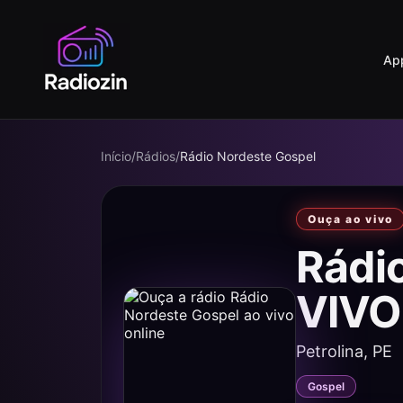
Ap
Início
/
Rádios
/
Rádio Nordeste Gospel
Ouça ao vivo
Rádi
VIVO
Petrolina, PE
Gospel