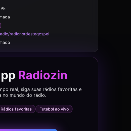
, PE
rmada
adio/radionordestegospel
rmado
app
Radiozin
o real, siga suas rádios favoritas e
a no mundo do rádio.
Rádios favoritas
Futebol ao vivo