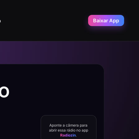
Baixar App
a
AO
Aponte a câmera para
abrir essa rádio no app
Radiozin
.