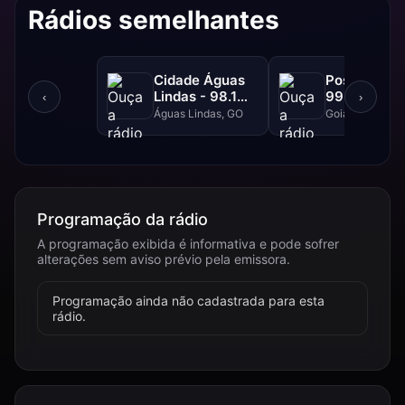
Rádios semelhantes
Cidade Águas
Positiva FM
Lindas - 98.1
99.1 FM
‹
›
FM
Águas Lindas, GO
Goiânia, GO
Programação da rádio
A programação exibida é informativa e pode sofrer
alterações sem aviso prévio pela emissora.
Programação ainda não cadastrada para esta
rádio.