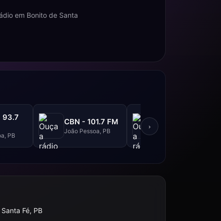
ádio em Bonito de Santa
 93.7
Rádio 98 FM
CBN - 101.7 FM
Correio - 98.3
›
João Pessoa, PB
FM
a, PB
João Pessoa, PB
 Santa Fé, PB