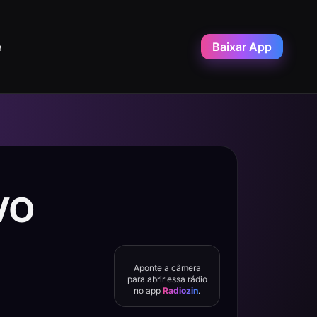
Baixar App
a
VO
Aponte a câmera
para abrir essa rádio
no app
Radiozin
.