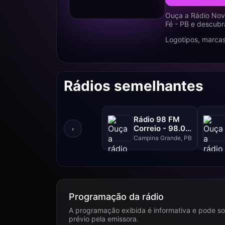
Ouça a Rádio Nova
Fé - PB e descubr
Logotipos, marcas
Rádios semelhantes
Rádio 98 FM
Correio - 98.0
‹
FM
Campina Grande, PB
Programação da rádio
A programação exibida é informativa e pode so
prévio pela emissora.