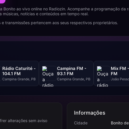
 Bonito ao vivo online no Radiozin. Acompanhe a programação da r
a músicas, notícias e conteúdos em tempo real.
 e transmissões pertencem aos seus respectivos proprietários.
Rádio Caturité -
Campina FM -
Mix FM -
104.1 FM
93.1 FM
FM
Campina Grande, PB
Campina Grande, PB
João Pesso
Informações
frer alterações sem aviso
Cidade
Bonito de