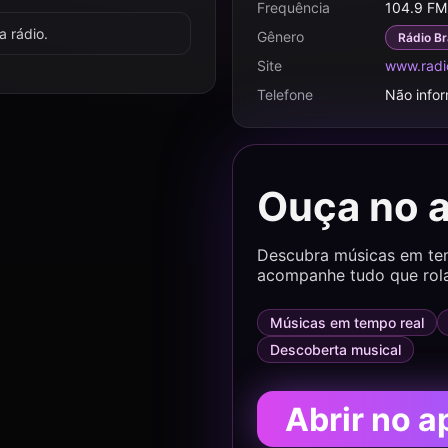
Frequência
104.9 FM
 rádio.
Gênero
Rádio Br
Site
www.radi
Telefone
Não info
Ouça no 
Descubra músicas em temp
acompanhe tudo que rol
Músicas em tempo real
Descoberta musical
Abrir no a