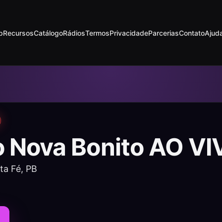
p
Recursos
Catálogo
Rádios
Termos
Privacidade
Parcerias
Contato
Ajud
o Nova Bonito AO VI
ta Fé, PB