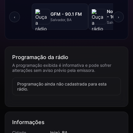
NovaBrasil
GFM - 90.1 FM
- 104.7 FM
‹
›
Salvador, BA
Salvador, BA
Programação da rádio
A programação exibida é informativa e pode sofrer
alterações sem aviso prévio pela emissora.
Programação ainda não cadastrada para esta
rádio.
Informações
Cidade
Ipiaú, BA