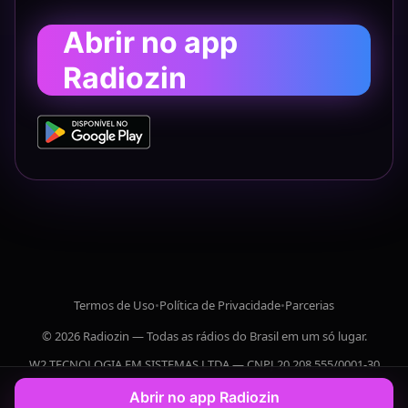
Abrir no app
Radiozin
Termos de Uso
•
Política de Privacidade
•
Parcerias
© 2026 Radiozin — Todas as rádios do Brasil em um só lugar.
W2 TECNOLOGIA EM SISTEMAS LTDA — CNPJ 20.208.555/0001-30
Abrir no app Radiozin