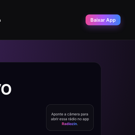
Baixar App
a
VO
Aponte a câmera para
abrir essa rádio no app
Radiozin
.