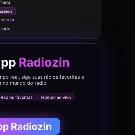
rmada
asileira
.com.br
rmado
app
Radiozin
o real, siga suas rádios favoritas e
a no mundo do rádio.
Rádios favoritas
Futebol ao vivo
pp Radiozin