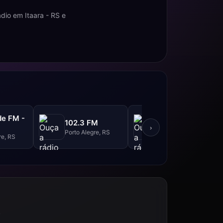
dio em Itaara - RS e
de FM -
Rádio Grenal -
102.3 FM
95.9 FM
›
Porto Alegre, RS
re, RS
Porto Alegre, RS
S