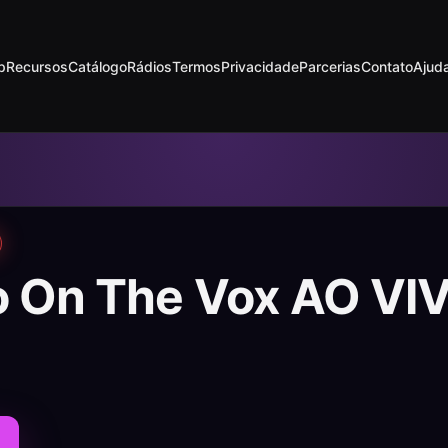
p
Recursos
Catálogo
Rádios
Termos
Privacidade
Parcerias
Contato
Ajud
o On The Vox AO VI