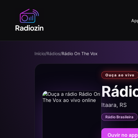
Ap
Início
/
Rádios
/
Rádio On The Vox
Ouça ao vivo
Rádi
Itaara, RS
Rádio Brasileira
Ouvir no app