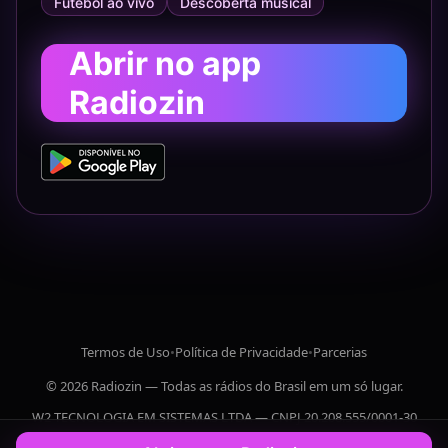
Futebol ao vivo
Descoberta musical
Abrir no app
Radiozin
Termos de Uso
•
Política de Privacidade
•
Parcerias
© 2026 Radiozin — Todas as rádios do Brasil em um só lugar.
W2 TECNOLOGIA EM SISTEMAS LTDA — CNPJ 20.208.555/0001-30