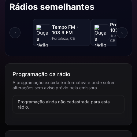
Rádios semelhantes
Progresso F
Tempo FM -
105.1 FM
103.9 FM
‹
›
Juazeiro Do Nor
Fortaleza, CE
CE
Programação da rádio
A programação exibida é informativa e pode sofrer
alterações sem aviso prévio pela emissora.
Programação ainda não cadastrada para esta
rádio.