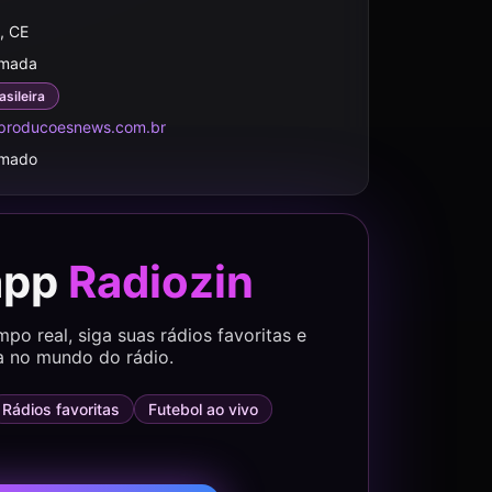
, CE
rmada
asileira
producoesnews.com.br
rmado
app
Radiozin
o real, siga suas rádios favoritas e
a no mundo do rádio.
Rádios favoritas
Futebol ao vivo