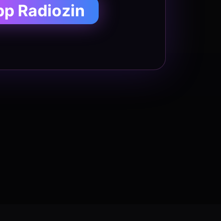
pp Radiozin