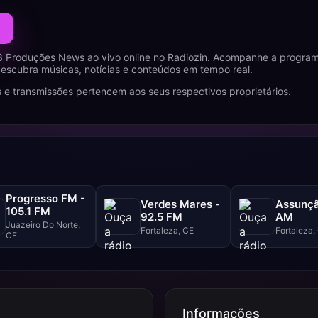
3 Produções News ao vivo online no Radiozin. Acompanhe a progra
descubra músicas, notícias e conteúdos em tempo real.
 e transmissões pertencem aos seus respectivos proprietários.
Progresso FM -
Verdes Mares -
Assunçã
105.1 FM
92.5 FM
AM
Juazeiro Do Norte,
Fortaleza, CE
Fortaleza,
CE
Informações