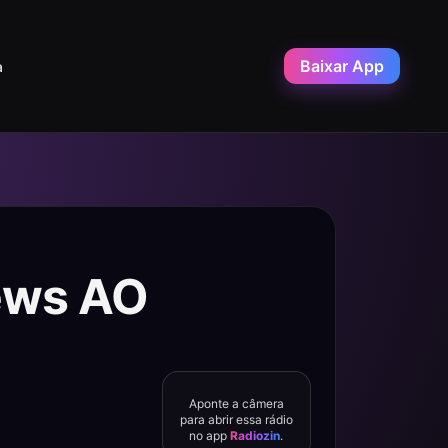
Baixar App
a
ews AO
Aponte a câmera
para abrir essa rádio
no app
Radiozin
.