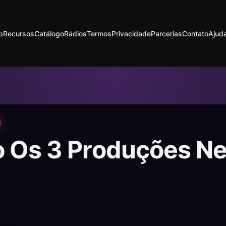
p
Recursos
Catálogo
Rádios
Termos
Privacidade
Parcerias
Contato
Ajud
o Os 3 Produções N