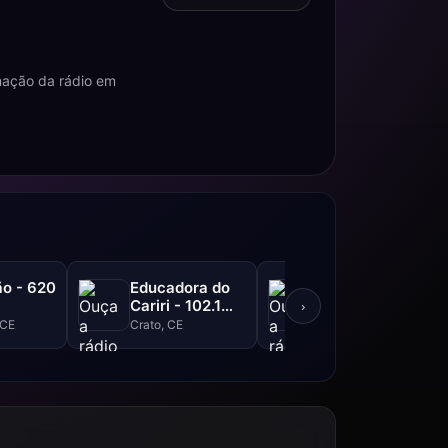
mação da rádio em
o - 620
Educadora do
Liberdade FM -
Cariri - 102.1
105.3 FM
›
FM
 CE
Crato, CE
Ipu, CE