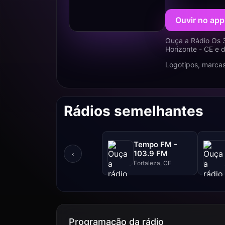
Ouvir no app
Ouça a Rádio Os 
Horizonte - CE e 
Logotipos, marcas
Rádios semelhantes
Tempo FM -
103.9 FM
‹
Fortaleza, CE
Programação da rádio