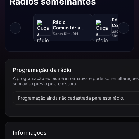
Rádios semelhantes
Rádio
Rádio
Comunitári
Comunitária
‹
›
Matriz da L
São Lourenço 
Santa Rita -
Santa Rita, RN
Mata, PE
87.9 FM
Programação da rádio
A programação exibida é informativa e pode sofrer alterações
sem aviso prévio pela emissora.
Programação ainda não cadastrada para esta rádio.
Informações