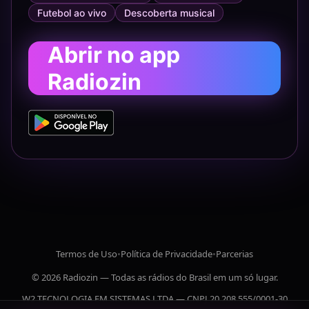
Futebol ao vivo
Descoberta musical
Abrir no app
Radiozin
Termos de Uso
•
Política de Privacidade
•
Parcerias
© 2026 Radiozin — Todas as rádios do Brasil em um só lugar.
W2 TECNOLOGIA EM SISTEMAS LTDA — CNPJ 20.208.555/0001-30