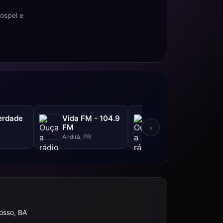
ospel e
erdade
Vida FM - 104.9
Rádio LG
FM
›
São Paulo, SP
Andirá, PR
osso, BA