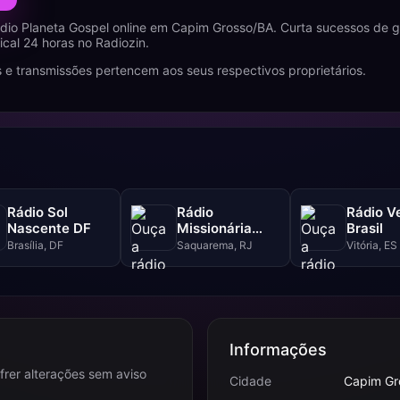
dio Planeta Gospel online em Capim Grosso/BA. Curta sucessos de g
al 24 horas no Radiozin.
 e transmissões pertencem aos seus respectivos proprietários.
Rádio Sol
Rádio
Rádio V
Nascente DF
Missionária
Brasil
Central Gospel
Brasília, DF
Saquarema, RJ
Vitória, ES
Informações
frer alterações sem aviso
Cidade
Capim Gr