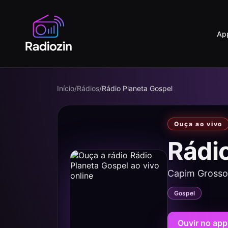
Ap
Início
/
Rádios
/
Rádio Planeta Gospel
Ouça ao vivo
Rádi
Capim Grosso
Gospel
Ouvir no app