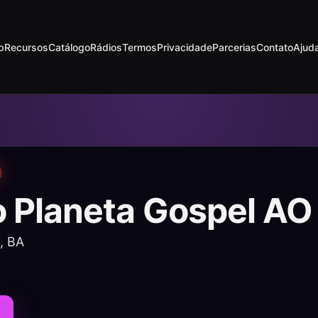
p
Recursos
Catálogo
Rádios
Termos
Privacidade
Parcerias
Contato
Ajud
o Planeta Gospel AO
, BA