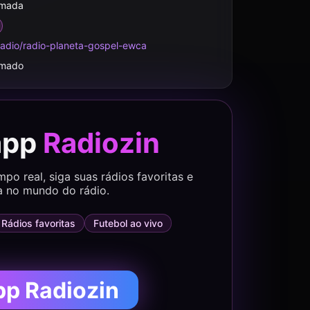
rmada
radio/radio-planeta-gospel-ewca
rmado
app
Radiozin
o real, siga suas rádios favoritas e
a no mundo do rádio.
Rádios favoritas
Futebol ao vivo
pp Radiozin