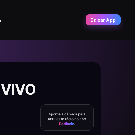
Baixar App
a
 VIVO
Aponte a câmera para
abrir essa rádio no app
Radiozin
.