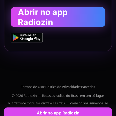
Abrir no app
Radiozin
Termos de Uso
•
Política de Privacidade
•
Parcerias
© 2026 Radiozin — Todas as rádios do Brasil em um só lugar.
W2 TECNOLOGIA EM SISTEMAS LTDA — CNPJ 20.208.555/0001-30
Abrir no app Radiozin