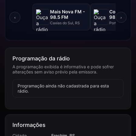
Mais Nova FM -
Continental
98.5 FM
98.3 FM
‹
›
Caxias do Sul, RS
Porto Alegre, R
Programação da rádio
A programação exibida é informativa e pode sofrer
alterações sem aviso prévio pela emissora.
Programação ainda não cadastrada para esta
rádio.
Informações
Cidade
Erechim, RS