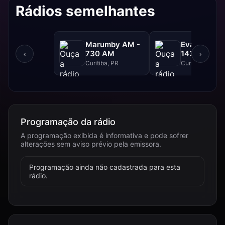
Rádios semelhantes
Marumby AM -
Evangelizar
730 AM
1430 AM -
‹
›
1430 AM
Curitiba, PR
Curitiba, PR
Programação da rádio
A programação exibida é informativa e pode sofrer
alterações sem aviso prévio pela emissora.
Programação ainda não cadastrada para esta
rádio.