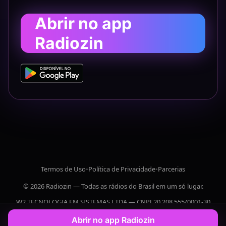
Abrir no app
Radiozin
Termos de Uso
•
Política de Privacidade
•
Parcerias
© 2026 Radiozin — Todas as rádios do Brasil em um só lugar.
W2 TECNOLOGIA EM SISTEMAS LTDA — CNPJ 20.208.555/0001-30
Abrir no app Radiozin