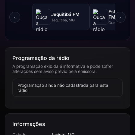
Estrada Rea
Jequitibá FM
FM - 102.5 
‹
›
Jequitibá, MG
Ouro Branco, 
Programação da rádio
A programação exibida é informativa e pode sofrer
alterações sem aviso prévio pela emissora.
Programação ainda não cadastrada para esta
rádio.
Informações
Cidade
Jacinto, MG