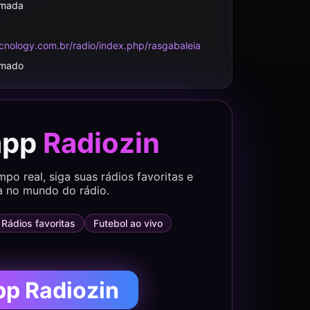
rmada
cnology.com.br/radio/index.php/rasgabaleia
rmado
app
Radiozin
o real, siga suas rádios favoritas e
a no mundo do rádio.
Rádios favoritas
Futebol ao vivo
pp Radiozin