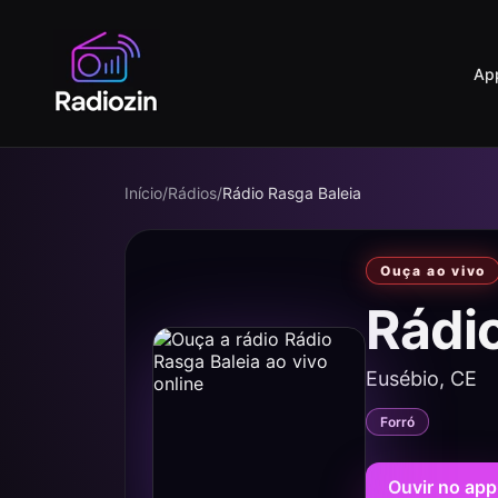
Ap
Início
/
Rádios
/
Rádio Rasga Baleia
Ouça ao vivo
Rádi
Eusébio, CE
Forró
Ouvir no app