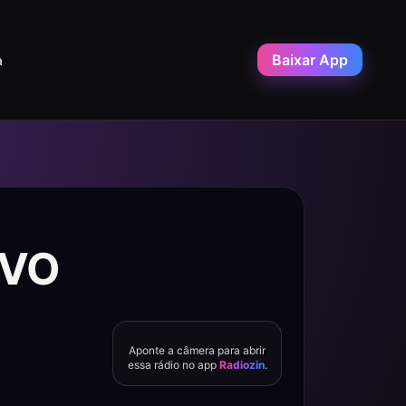
Baixar App
a
IVO
Aponte a câmera para abrir
essa rádio no app
Radiozin
.