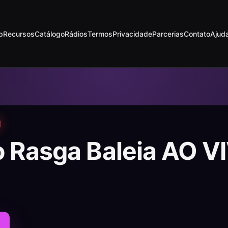
p
Recursos
Catálogo
Rádios
Termos
Privacidade
Parcerias
Contato
Ajud
o Rasga Baleia AO V