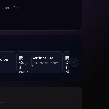
programação
Serrinha FM
Viva
Teotônio Web
›
São José da Tapera,
L
Teotônio Vilela, AL
AL
CE