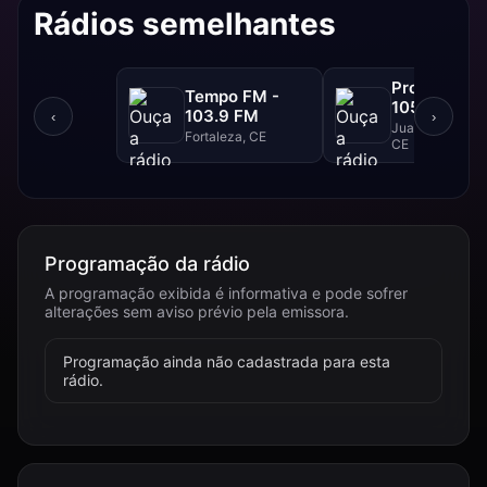
Rádios semelhantes
Progresso F
Tempo FM -
105.1 FM
103.9 FM
‹
›
Juazeiro Do Nor
Fortaleza, CE
CE
Programação da rádio
A programação exibida é informativa e pode sofrer
alterações sem aviso prévio pela emissora.
Programação ainda não cadastrada para esta
rádio.