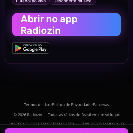
Futebol ao vivo
Descoberta musical
Abrir no app
Radiozin
Termos de Uso
•
Política de Privacidade
•
Parcerias
© 2026 Radiozin — Todas as rádios do Brasil em um só lugar.
W2 TECNOLOGIA EM SISTEMAS LTDA — CNPJ 20.208.555/0001-30