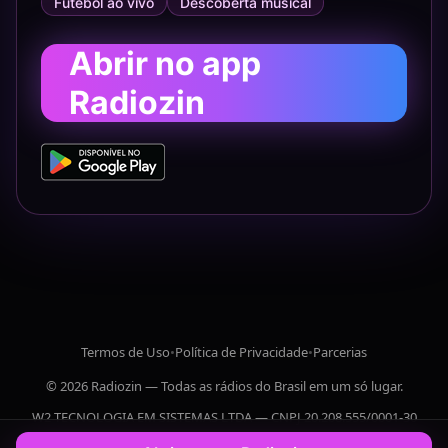
Futebol ao vivo
Descoberta musical
Abrir no app
Radiozin
Termos de Uso
•
Política de Privacidade
•
Parcerias
© 2026 Radiozin — Todas as rádios do Brasil em um só lugar.
W2 TECNOLOGIA EM SISTEMAS LTDA — CNPJ 20.208.555/0001-30