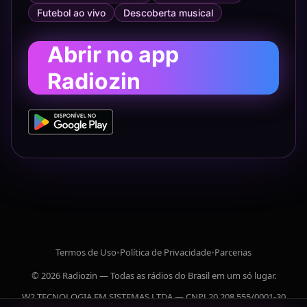
Futebol ao vivo
Descoberta musical
Abrir no app
Radiozin
Termos de Uso
•
Política de Privacidade
•
Parcerias
© 2026 Radiozin — Todas as rádios do Brasil em um só lugar.
W2 TECNOLOGIA EM SISTEMAS LTDA — CNPJ 20.208.555/0001-30