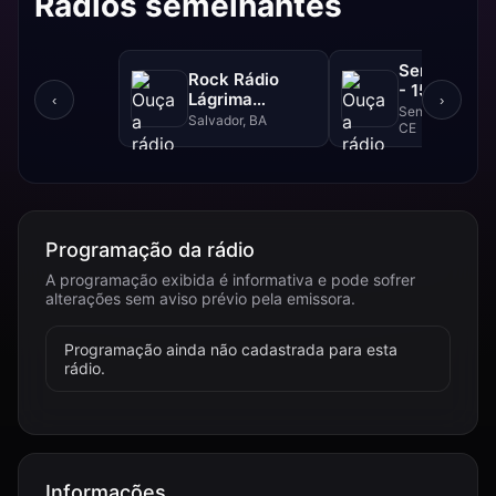
Rádios semelhantes
Sertão Cent
Rock Rádio
- 1570 AM
Lágrima
‹
›
Senador Pompe
Psicodélica
Salvador, BA
CE
Programação da rádio
A programação exibida é informativa e pode sofrer
alterações sem aviso prévio pela emissora.
Programação ainda não cadastrada para esta
rádio.
Informações