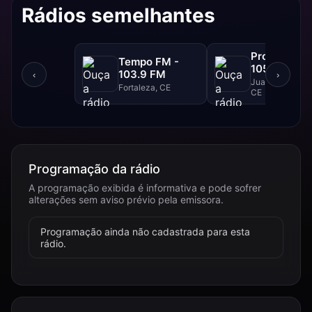
Rádios semelhantes
Progresso F
Tempo FM -
105.1 FM
103.9 FM
‹
›
Juazeiro Do Nor
Fortaleza, CE
CE
Programação da rádio
A programação exibida é informativa e pode sofrer
alterações sem aviso prévio pela emissora.
Programação ainda não cadastrada para esta
rádio.