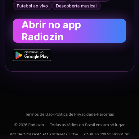
Futebol ao vivo
Descoberta musical
Abrir no app
Radiozin
Termos de Uso
•
Política de Privacidade
•
Parcerias
© 2026 Radiozin — Todas as rádios do Brasil em um só lugar.
W2 TECNOLOGIA EM SISTEMAS LTDA — CNPJ 20.208.555/0001-30