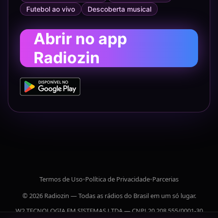
Futebol ao vivo
Descoberta musical
Abrir no app
Radiozin
Termos de Uso
•
Política de Privacidade
•
Parcerias
© 2026 Radiozin — Todas as rádios do Brasil em um só lugar.
W2 TECNOLOGIA EM SISTEMAS LTDA — CNPJ 20.208.555/0001-30